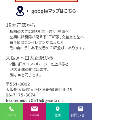
​←googleマップはこちら
​JR大正駅から
駅前の大きな通り｢大正通り｣を南へ
左奥に郵便局が見える｢三軒家｣交差点を左へ
右手にセブンイレブンが見えたら
その向こうにある交番の２軒並びにあります。
​大阪メトロ大正駅から
2番出口のエスカレーターを上がると
JR大正駅の前に出ます。
​ 後はJRと同じです。
​〒551-0002
大阪府大阪市大正区三軒家東2-3-19
06-7175-3074
lesoleilmusic0515@gmail.com
Phone
Email
住所
お問い合わせフォーム
​電話番号